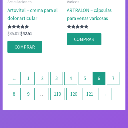
Articulaciones
Varices
Artovitel – crema para el
ARTRALON – cápsulas
dolor articular
para venas varicosas
Valorado
El
El
Valorado
$
85.02
$
42.51
con
con
precio
precio
COMPRAR
4.83
4.83
original
actual
de 5
de 5
COMPRAR
era:
es:
$85.02.
$42.51.
←
1
2
3
4
5
6
7
8
9
…
119
120
121
→