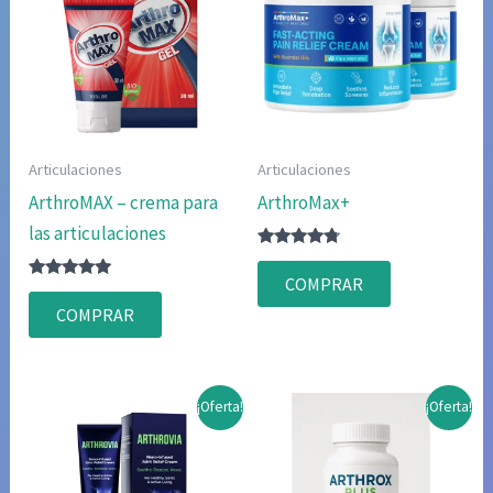
Articulaciones
Articulaciones
ArthroMAX – crema para
ArthroMax+
las articulaciones
Valorado
con
COMPRAR
Valorado
4.56
con
de 5
COMPRAR
4.83
de 5
¡Oferta!
¡Oferta!