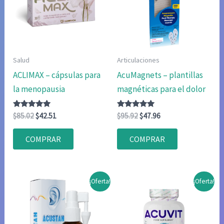
Salud
Articulaciones
ACLIMAX – cápsulas para
AcuMagnets – plantillas
la menopausia
magnéticas para el dolor
Valorado
El
El
Valorado
El
El
$
85.02
$
42.51
$
95.92
$
47.96
con
con
precio
precio
precio
precio
4.80
4.75
original
actual
original
actual
de 5
de 5
COMPRAR
COMPRAR
era:
es:
era:
es:
$85.02.
$42.51.
$95.92.
$47.96.
¡Oferta!
¡Oferta!