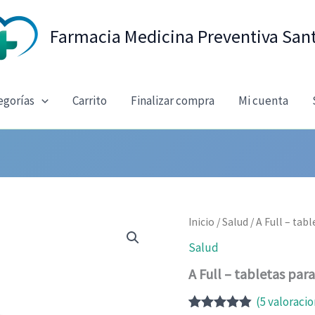
Farmacia Medicina Preventiva San
egorías
Carrito
Finalizar compra
Mi cuenta
Inicio
/
Salud
/ A Full – tab
Salud
A Full – tabletas para
(
5
valoracio