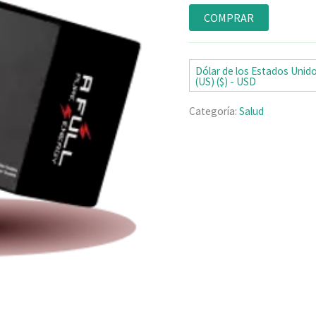
Valorado
5
con
4.80
de
COMPRAR
5 en base
a
valoraciones
de clientes
Dólar de los Estados Unid
(US) ($) - USD
Categoría:
Salud