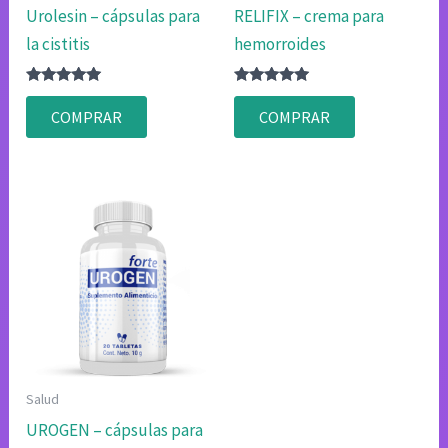
Urolesin – cápsulas para
RELIFIX – crema para
la cistitis
hemorroides
Valorado
Valorado
con
con
COMPRAR
COMPRAR
4.80
4.80
de 5
de 5
Salud
UROGEN – cápsulas para