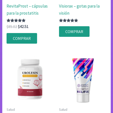
RevitaProst – cápsulas
Visiorax – gotas para la
para la prostatitis
visión
Valorado
El
El
Valorado
$
85.02
$
42.51
con
con
precio
precio
COMPRAR
4.80
4.75
original
actual
de 5
de 5
COMPRAR
era:
es:
$85.02.
$42.51.
Salud
Salud