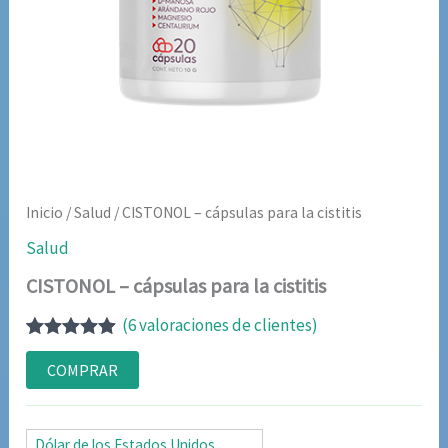
Inicio
/
Salud
/ CISTONOL – cápsulas para la cistitis
Salud
CISTONOL – cápsulas para la cistitis
(
6
valoraciones de clientes)
Valorado
6
con
4.83
de
COMPRAR
5 en base
a
valoraciones
de clientes
Dólar de los Estados Unidos