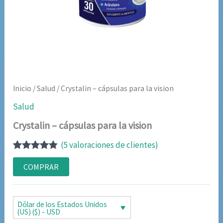
Inicio
/
Salud
/ Crystalin – cápsulas para la vision
Salud
Crystalin – cápsulas para la vision
(
5
valoraciones de clientes)
Valorado
5
con
4.80
de
COMPRAR
5 en base
a
valoraciones
de clientes
Dólar de los Estados Unidos
(US) ($) - USD