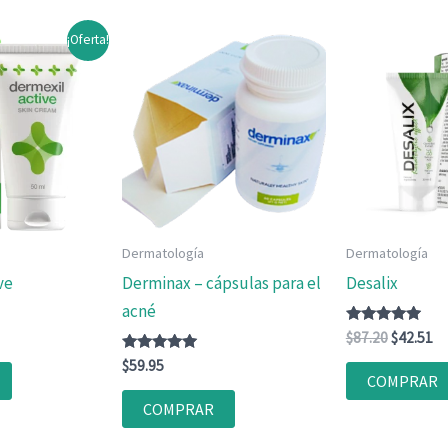
¡Oferta!
Dermatología
Dermatología
ve
Derminax – cápsulas para el
Desalix
acné
Valorado
El
El
$
87.20
$
42.51
con
ecio
precio
pr
Valorado
4.80
$
59.95
tual
original
ac
con
de 5
COMPRAR
4.80
:
era:
es
de 5
COMPRAR
2.51.
$87.20.
$4