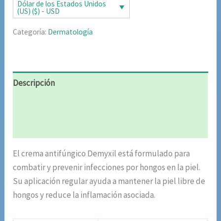
era:
es:
Dólar de los Estados Unidos
(US) ($) - USD
$85.02.
$42.51.
Categoría:
Dermatología
Descripción
Información adicional
Valoraciones (4)
El crema antifúngico Demyxil está formulado para
combatir y prevenir infecciones por hongos en la piel.
Su aplicación regular ayuda a mantener la piel libre de
hongos y reduce la inflamación asociada.