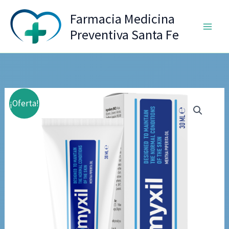
Ir
Farmacia Medicina
al
Preventiva Santa Fe
contenido
¡Oferta!