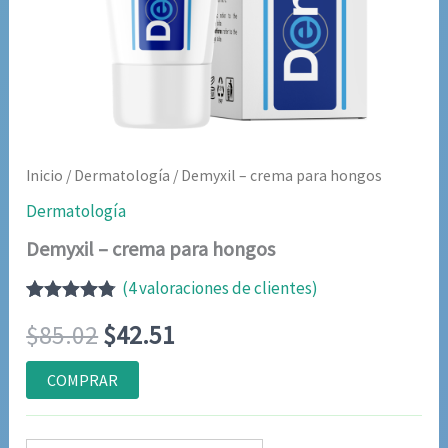
Inicio
/
Dermatología
/ Demyxil – crema para hongos
Dermatología
Demyxil – crema para hongos
(
4
valoraciones de clientes)
Valorado
4
El
El
$
85.02
$
42.51
con
4.75
de
5 en base
a
precio
precio
COMPRAR
valoraciones
de clientes
original
actual