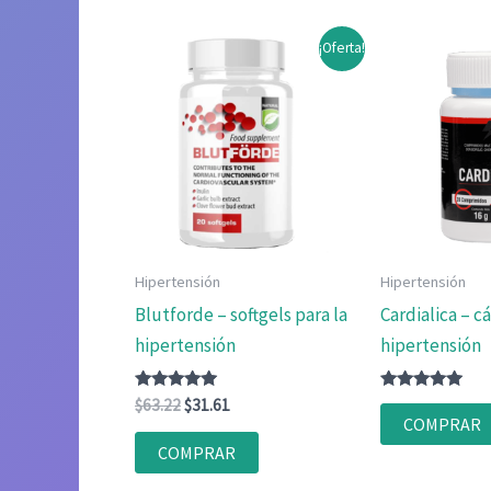
¡Oferta!
Hipertensión
Hipertensión
Blutforde – softgels para la
Cardialica – c
hipertensión
hipertensión
Valorado
El
El
Valorado
$
63.22
$
31.61
con
con
COMPRAR
precio
precio
4.83
4.83
original
actual
de 5
de 5
COMPRAR
era:
es:
$63.22.
$31.61.