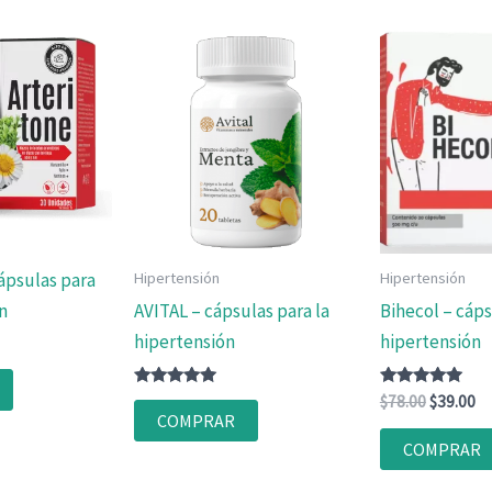
ápsulas para
Hipertensión
Hipertensión
n
AVITAL – cápsulas para la
Bihecol – cáps
hipertensión
hipertensión
Valorado
Valorado
El
El
$
78.00
$
39.00
con
con
COMPRAR
precio
pr
4.83
4.83
original
ac
de 5
de 5
COMPRAR
era:
es
$78.00.
$3