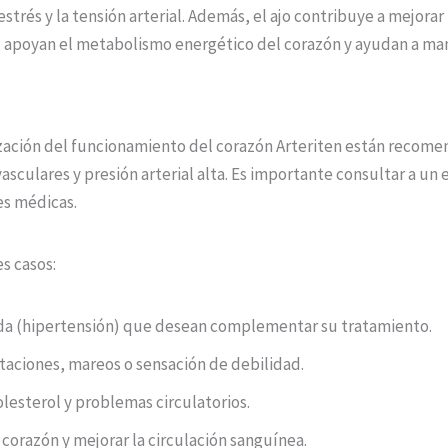
strés y la tensión arterial. Además, el ajo contribuye a mejorar l
B1 apoyan el metabolismo energético del corazón y ayudan a m
lización del funcionamiento del corazón Arteriten están reco
culares y presión arterial alta. Es importante consultar a un 
es médicas.
s casos:
ada (hipertensión) que desean complementar su tratamiento.
aciones, mareos o sensación de debilidad.
lesterol y problemas circulatorios.
corazón y mejorar la circulación sanguínea.