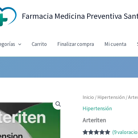
Farmacia Medicina Preventiva San
egorías
Carrito
Finalizar compra
Mi cuenta
Inicio
/
Hipertensión
/ Arte
Hipertensión
Arteriten
(
9
valoracio