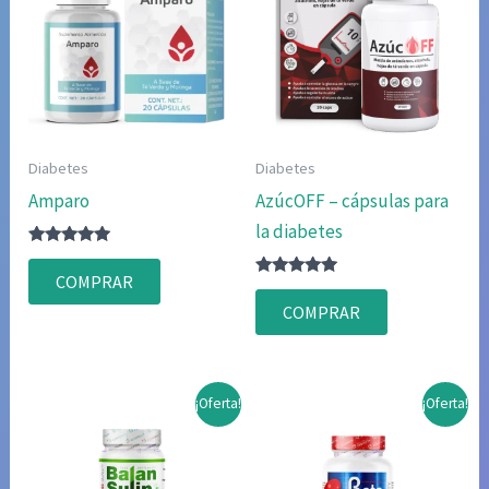
Diabetes
Diabetes
Amparo
AzúcOFF – cápsulas para
la diabetes
Valorado
con
COMPRAR
5.00
Valorado
de 5
con
COMPRAR
4.75
de 5
¡Oferta!
¡Oferta!