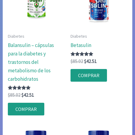
Diabetes
Diabetes
Balansulin – cápsulas
Betasulin
para la diabetes y
Valorado
El
El
$
85.02
$
42.51
trastornos del
con
precio
precio
5.00
metabolismo de los
original
actual
de 5
COMPRAR
era:
es:
carbohidratos
$85.02.
$42.51.
Valorado
El
El
$
85.02
$
42.51
con
precio
precio
4.83
original
actual
de 5
COMPRAR
era:
es:
$85.02.
$42.51.