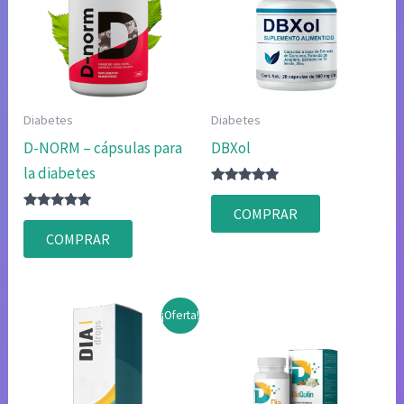
Diabetes
Diabetes
D-NORM – cápsulas para
DBXol
la diabetes
Valorado
con
COMPRAR
Valorado
4.80
con
de 5
COMPRAR
4.80
de 5
¡Oferta!