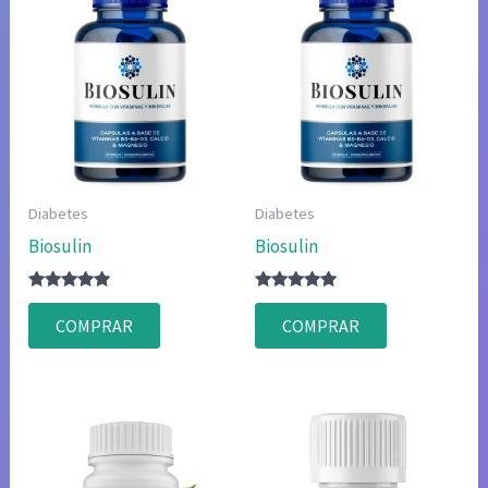
Diabetes
Diabetes
Biosulin
Biosulin
Valorado
Valorado
con
con
COMPRAR
COMPRAR
5.00
4.86
de 5
de 5