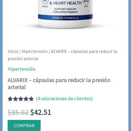
Inicio
/
Hipertensión
/ ALVARIX – cápsulas para reducir la
presión arterial
Hipertensión
ALVARIX – cápsulas para reducir la presión
arterial
(
4
valoraciones de clientes)
Valorado
4
El
El
$
85.02
$
42.51
con
4.75
de
5 en base
a
precio
precio
COMPRAR
valoraciones
de clientes