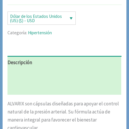
original
actual
era:
es:
Dólar de los Estados Unidos
(US) ($) - USD
$85.02.
$42.51.
Categoría:
Hipertensión
Descripción
Información adicional
Valoraciones (4)
ALVARIX son cápsulas diseñadas para apoyar el control
natural de la presión arterial. Su fórmula actúa de
manera integral para favorecer el bienestar
cardiovascular.