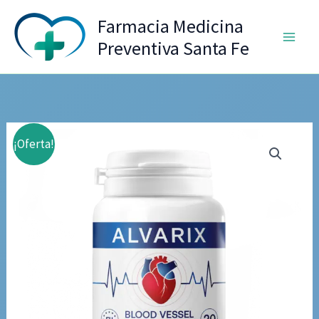
Ir
Farmacia Medicina
al
Preventiva Santa Fe
contenido
¡Oferta!