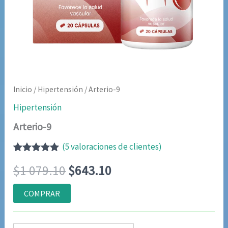
Inicio
/
Hipertensión
/ Arterio-9
Hipertensión
Arterio-9
(
5
valoraciones de clientes)
Valorado
4
El
El
$
1 079.10
$
643.10
con
5.00
de
5 en base a
valoraciones
precio
precio
COMPRAR
de clientes
original
actual