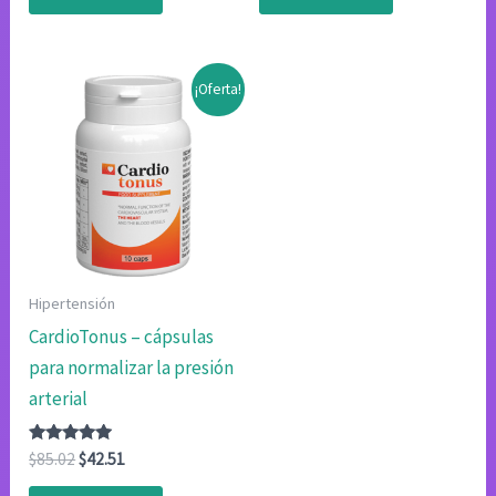
era:
es:
era:
es:
$85.02.
$42.51.
$85.02.
$42.51.
¡Oferta!
Hipertensión
CardioTonus – cápsulas
para normalizar la presión
arterial
Valorado
El
El
$
85.02
$
42.51
con
precio
precio
4.80