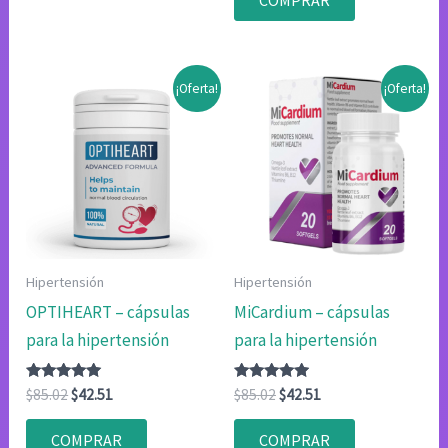
COMPRAR
era:
es:
$78.00.
$39.00.
¡Oferta!
¡Oferta!
Hipertensión
Hipertensión
OPTIHEART – cápsulas
MiCardium – cápsulas
para la hipertensión
para la hipertensión
Valorado
El
El
Valorado
El
El
$
85.02
$
42.51
$
85.02
$
42.51
con
con
precio
precio
precio
precio
4.83
4.75
original
actual
original
actual
de 5
de 5
COMPRAR
COMPRAR