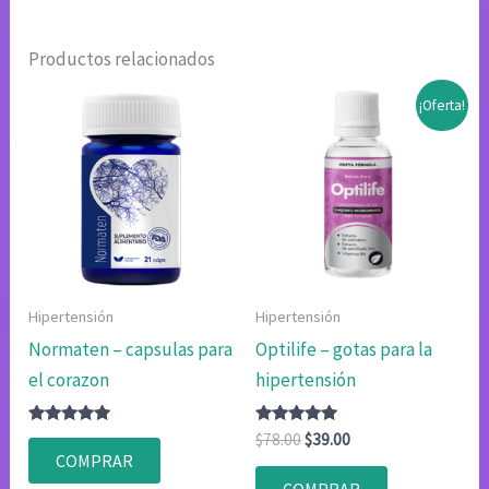
Productos relacionados
¡Oferta!
Hipertensión
Hipertensión
Normaten – capsulas para
Optilife – gotas para la
el corazon
hipertensión
Valorado
Valorado
El
El
$
78.00
$
39.00
con
con
precio
precio
COMPRAR
4.80
4.83
original
actual
de 5
de 5