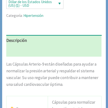
era:
es:
Dólar de los Estados Unidos
(US) ($) - USD
$1
$643.10.
Categoría:
Hipertensión
079.10.
Descripción
Valoraciones (5)
Las Cápsulas Arterio-9 están diseñadas para ayudar a
normalizar la presión arterial y respaldar el sistema
vascular. Su uso regular puede contribuir a mantener
una salud cardiovascular óptima.
Cápsulas para normalizar