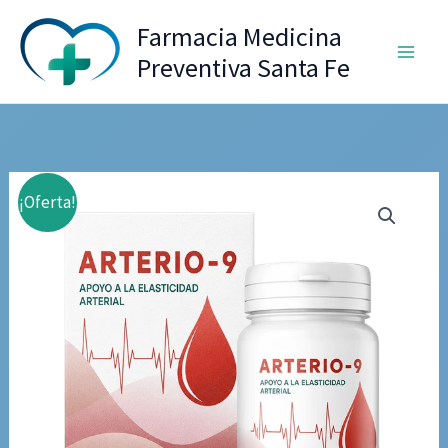
Ir
Farmacia Medicina
al
Preventiva Santa Fe
contenido
¡Oferta!