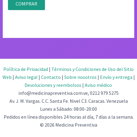
original
actual
de 5
COMPRAR
era:
es:
$85.02.
$42.51.
Política de Privacidad
|
Términos y Condiciones de Uso del Sitio
Web
|
Aviso legal
|
Contacto
|
Sobre nosotros
|
Envío y entrega
|
Devoluciones y reembolsos
|
Aviso médico
info@medicinapreventiva.com.ve, 0212 979 5275
Av. J. M. Vargas. C.C. Santa Fe. Nivel C3. Caracas. Venezuela
Lunes a Sábado: 08:00-20:00
Pedidos en línea disponibles 24 horas al día, 7 días a la semana.
© 2026 Medicina Preventiva