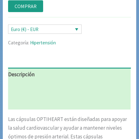
a
precio
precio
COMPRAR
valoraciones
de clientes
original
actual
era:
es:
Euro (€) - EUR
78,00 €.
39,00 €.
Categoría:
Hipertensión
Descripción
Información adicional
Valoraciones (6)
Las cápsulas OPTIHEART están diseñadas para apoyar
la salud cardiovascular y ayudar a mantener niveles
óptimos de presión arterial. Estas cápsulas