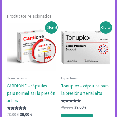
Productos relacionados
¡Oferta!
¡Oferta!
Hipertensión
Hipertensión
CARDIONE – cápsulas
Tonuplex – cápsulas para
para normalizar la presión
la presión arterial alta
arterial
Valorado
El
El
78,00
€
39,00
€
con
precio
precio
Valorado
El
El
4.75
78,00
€
39,00
€
original
actual