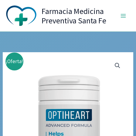
Ir
Farmacia Medicina
al
Preventiva Santa Fe
contenido
¡Oferta!