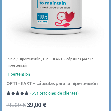
Inicio
/
Hipertensión
/ OPTIHEART – cápsulas para la
hipertensión
Hipertensión
OPTIHEART – cápsulas para la hipertensión
(
6
valoraciones de clientes)
Valorado
6
El
El
78,00
€
39,00
€
con
4.83
de
5 en base