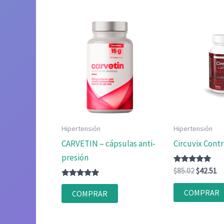
Hipertensión
Hipertensión
CARVETIN – cápsulas anti-
Circuvix Contr
presión
Valorado
El
El
$
85.02
$
42.51
con
precio
pr
Valorado
4.80
original
ac
con
de 5
COMPRAR
COMPRAR
4.80
era:
es
de 5
$85.02.
$4