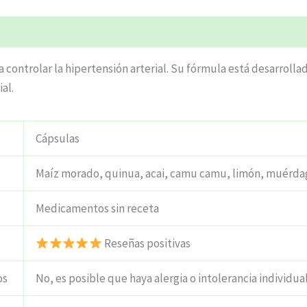
ciones (6)
 controlar la hipertensión arterial. Su fórmula está desarrolla
al.
Cápsulas
Maíz morado, quinua, acai, camu camu, limón, muérdago
Medicamentos sin receta
Reseñas positivas
os
No, es posible que haya alergia o intolerancia individual