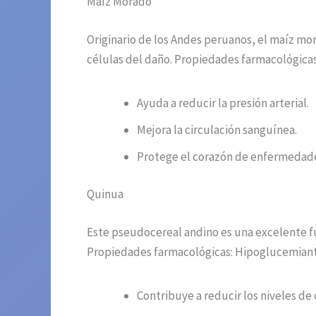
Maíz Morado
Originario de los Andes peruanos, el maíz mor
células del daño. Propiedades farmacológicas:
Ayuda a reducir la presión arterial.
Mejora la circulación sanguínea.
Protege el corazón de enfermedade
Quinua
Este pseudocereal andino es una excelente fue
Propiedades farmacológicas: Hipoglucemiante,
Contribuye a reducir los niveles de 