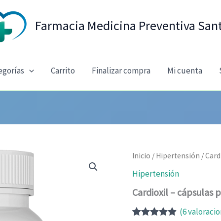
Farmacia Medicina Preventiva San
egorías
Carrito
Finalizar compra
Mi cuenta
Inicio
/
Hipertensión
/ Card
Hipertensión
Cardioxil – cápsulas 
(
6
valoracio