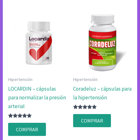
$85.02.
$42.51.
Hipertensión
Hipertensión
LOCARDIN – cápsulas
Coradeluz – cápsulas para
para normalizar la presión
la hipertensión
arterial
Valorado
con
COMPRAR
Valorado
4.75
con
de 5
COMPRAR
4.75
de 5