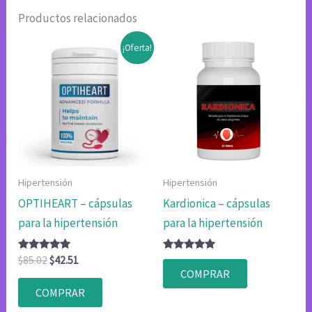
Productos relacionados
¡Oferta!
Hipertensión
Hipertensión
OPTIHEART – cápsulas
Kardionica – cápsulas
para la hipertensión
para la hipertensión
Valorado
El
El
Valorado
$
85.02
$
42.51
con
con
precio
precio
COMPRAR
4.83
4.80
original
actual
de 5
de 5
COMPRAR
era:
es: