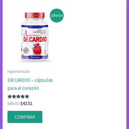
¡Oferta!
Hipertensión
DR.CARDIO – cápsulas
para el corazón
Valorado
El
El
$
85.02
$
42.51
con
precio
precio
4.80
original
actual
de 5
COMPRAR
era:
es:
$85.02.
$42.51.