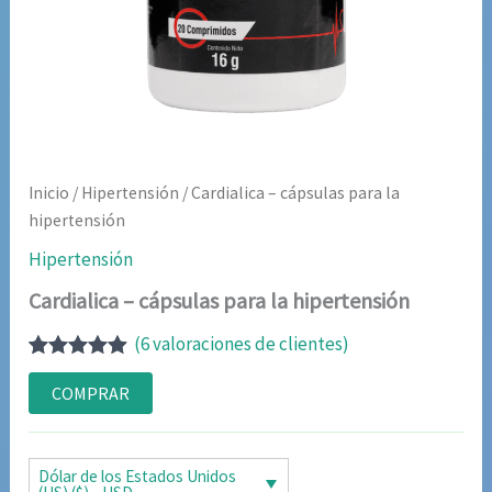
Inicio
/
Hipertensión
/ Cardialica – cápsulas para la
hipertensión
Hipertensión
Cardialica – cápsulas para la hipertensión
(
6
valoraciones de clientes)
Valorado
6
con
4.83
de
COMPRAR
5 en base
a
valoraciones
de clientes
Dólar de los Estados Unidos