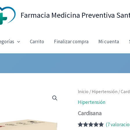
Farmacia Medicina Preventiva San
egorías
Carrito
Finalizar compra
Mi cuenta
Inicio
/
Hipertensión
/ Card
Hipertensión
Cardisana
(
7
valoracio