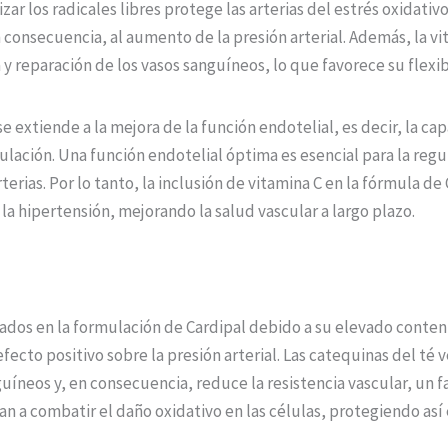
zar los radicales libres protege las arterias del estrés oxidati
 consecuencia, al aumento de la presión arterial. Además, la 
y reparación de los vasos sanguíneos, lo que favorece su flexibi
e extiende a la mejora de la función endotelial, es decir, la ca
ación. Una función endotelial óptima es esencial para la regul
terias. Por lo tanto, la inclusión de vitamina C en la fórmula de
la hipertensión, mejorando la salud vascular a largo plazo.
acados en la formulación de Cardipal debido a su elevado cont
cto positivo sobre la presión arterial. Las catequinas del té 
guíneos y, en consecuencia, reduce la resistencia vascular, un f
 a combatir el daño oxidativo en las células, protegiendo así 