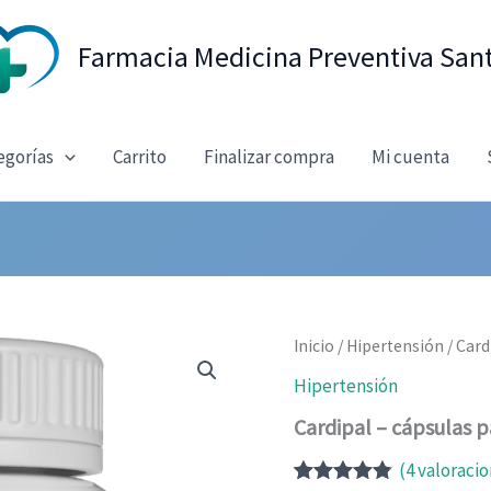
Farmacia Medicina Preventiva San
egorías
Carrito
Finalizar compra
Mi cuenta
Inicio
/
Hipertensión
/ Card
Hipertensión
Cardipal – cápsulas p
(
4
valoracio