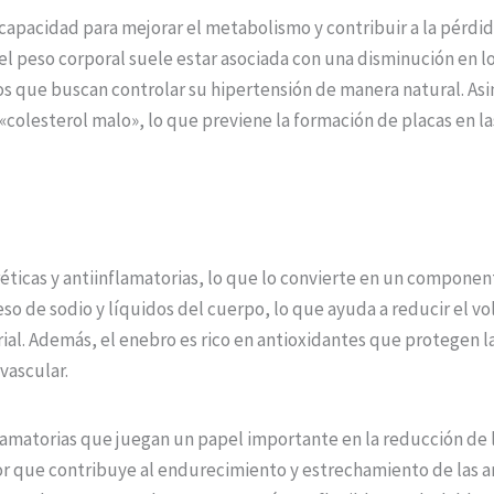
capacidad para mejorar el metabolismo y contribuir a la pérdida
el peso corporal suele estar asociada con una disminución en los
los que buscan controlar su hipertensión de manera natural. As
«colesterol malo», lo que previene la formación de placas en las
ticas y antiinflamatorias, lo que lo convierte en un component
ceso de sodio y líquidos del cuerpo, lo que ayuda a reducir el v
ial. Además, el enebro es rico en antioxidantes que protegen l
vascular.
amatorias que juegan un papel importante en la reducción de la
or que contribuye al endurecimiento y estrechamiento de las art