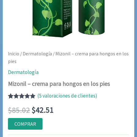
Inicio
/
Dermatología
/ Mizonil – crema para hongos en los
pies
Dermatología
Mizonil – crema para hongos en los pies
(
5
valoraciones de clientes)
Valorado
5
El
El
$
85.02
$
42.51
con
4.80
de
5 en base
a
precio
precio
COMPRAR
valoraciones
de clientes
original
actual