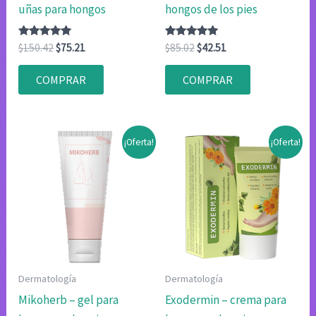
uñas para hongos
hongos de los pies
Valorado
El
El
Valorado
El
El
$
150.42
$
75.21
$
85.02
$
42.51
con
con
precio
precio
precio
precio
4.83
4.75
original
actual
original
actual
de 5
de 5
COMPRAR
COMPRAR
era:
es:
era:
es:
$150.42.
$75.21.
$85.02.
$42.51.
¡Oferta!
¡Oferta!
Dermatología
Dermatología
Mikoherb – gel para
Exodermin – crema para