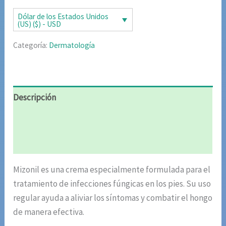
era:
es:
Dólar de los Estados Unidos
(US) ($) - USD
$85.02.
$42.51.
Categoría:
Dermatología
Descripción
Información adicional
Valoraciones (5)
Mizonil es una crema especialmente formulada para el
tratamiento de infecciones fúngicas en los pies. Su uso
regular ayuda a aliviar los síntomas y combatir el hongo
de manera efectiva.