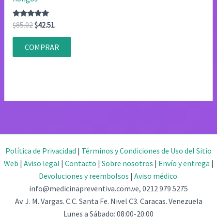
Valorado
El
El
$
85.02
$
42.51
con
precio
precio
4.83
original
actual
de 5
COMPRAR
era:
es:
$85.02.
$42.51.
Política de Privacidad
|
Términos y Condiciones de Uso del Sitio
Web
|
Aviso legal
|
Contacto
|
Sobre nosotros
|
Envío y entrega
|
Devoluciones y reembolsos
|
Aviso médico
info@medicinapreventiva.com.ve, 0212 979 5275
Av. J. M. Vargas. C.C. Santa Fe. Nivel C3. Caracas. Venezuela
Lunes a Sábado: 08:00-20:00