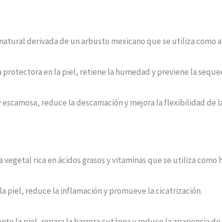
ra natural derivada de un arbusto mexicano que se utiliza como
 protectora en la piel, retiene la humedad y previene la seque
 y escamosa, reduce la descamación y mejora la flexibilidad de la
a vegetal rica en ácidos grasos y vitaminas que se utiliza como 
a piel, reduce la inflamación y promueve la cicatrización.
te la piel, repara la barrera cutánea y reduce la apariencia de l