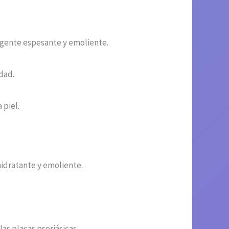
 agente espesante y emoliente.
dad.
 piel.
hidratante y emoliente.
as placas psoriásicas.