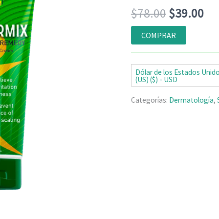
Valorado
5
El
El
$
78.00
$
39.00
con
4.80
de
5 en base
a
precio
pr
COMPRAR
valoraciones
de clientes
original
ac
era:
es:
Dólar de los Estados Unid
(US) ($) - USD
$78.00.
$3
Categorías:
Dermatología
,