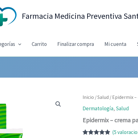
Farmacia Medicina Preventiva San
egorías
Carrito
Finalizar compra
Mi cuenta
Inicio
/
Salud
/ Epidermix – 
Dermatología
,
Salud
Epidermix – crema par
(
5
valoracio