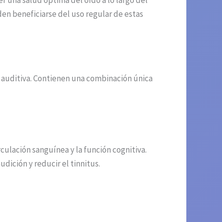
una salud óptima del oído a lo largo del
en beneficiarse del uso regular de estas
a auditiva. Contienen una combinación única
rculación sanguínea y la función cognitiva.
dición y reducir el tinnitus.