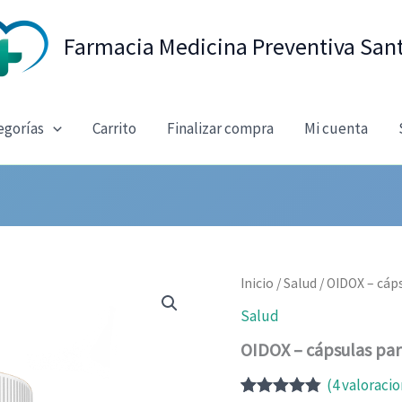
Farmacia Medicina Preventiva San
egorías
Carrito
Finalizar compra
Mi cuenta
Inicio
/
Salud
/ OIDOX – cáp
Salud
OIDOX – cápsulas par
(
4
valoracio