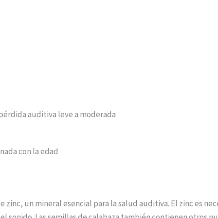
 pérdida auditiva leve a moderada
onada con la edad
 zinc, un mineral esencial para la salud auditiva. El zinc es nec
el sonido. Las semillas de calabaza también contienen otros nu