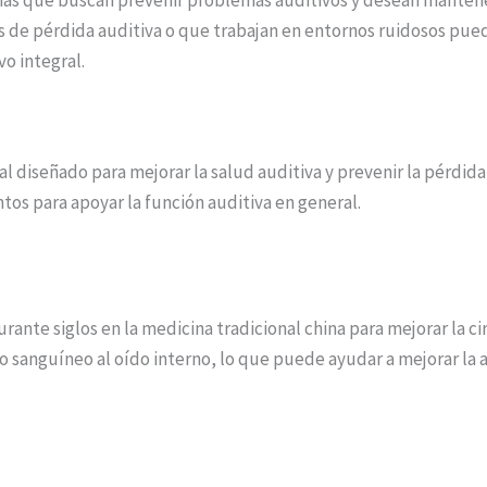
 que buscan prevenir problemas auditivos y desean mantener 
 de pérdida auditiva o que trabajan en entornos ruidosos pued
o integral.
 diseñado para mejorar la salud auditiva y prevenir la pérdid
tos para apoyar la función auditiva en general.
urante siglos en la medicina tradicional china para mejorar la ci
sanguíneo al oído interno, lo que puede ayudar a mejorar la au