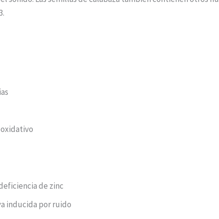
3.
ias
 oxidativo
deficiencia de zinc
va inducida por ruido