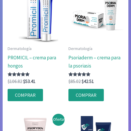
Dermatología
Dermatología
PROMICIL – crema para
Psoriaderm – crema para
hongos
la psoriasis
Valorado
El
El
Valorado
El
El
$
106.82
$
53.41
$
85.02
$
42.51
con
con
precio
precio
precio
precio
4.80
4.80
original
actual
original
actual
de 5
de 5
COMPRAR
COMPRAR
era:
es:
era:
es:
$106.82.
$53.41.
$85.02.
$42.51.
¡Oferta!