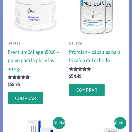
Belleza
Belleza
PremiumCollagen5000 –
Profolan – cápsulas para
polvo para la piel y las
la caída del cabello
arrugas
Valorado
$
54.49
con
Valorado
4.80
$
59.95
con
de 5
COMPRAR
4.75
de 5
COMPRAR
¡Oferta!
¡Oferta!