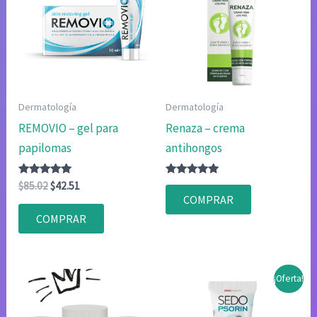
Dermatología
Dermatología
REMOVIO – gel para
Renaza – crema
papilomas
antihongos
Valorado
El
El
Valorado
$
85.02
$
42.51
con
con
precio
precio
COMPRAR
4.83
4.80
original
actual
de 5
de 5
COMPRAR
era:
es:
$85.02.
$42.51.
¡Oferta!