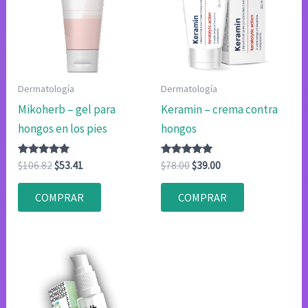
Dermatología
Dermatología
Mikoherb – gel para
Keramin – crema contra
hongos en los pies
hongos
Valorado
El
El
Valorado
El
El
$
106.82
$
53.41
$
78.00
$
39.00
con
con
precio
precio
precio
precio
4.80
4.80
original
actual
original
actual
de 5
de 5
COMPRAR
COMPRAR
era:
es:
era:
es:
$106.82.
$53.41.
$78.00.
$39.00.