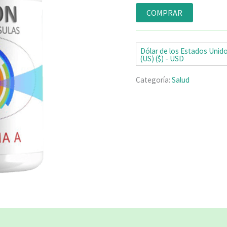
Valorado
4
con
4.75
de
COMPRAR
5 en base
a
valoraciones
de clientes
Dólar de los Estados Unid
(US) ($) - USD
Categoría:
Salud
ciones (4)