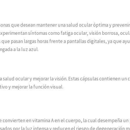
rsonas que desean mantener una salud ocular óptima y prevenir
erimentan síntomas como fatiga ocular, visión borrosa, ocula
que pasan largas horas frente a pantallas digitales, ya que ayud
gada a la luz azul.
a salud ocular y mejorar la visión. Estas cápsulas contienen un
ivo y mejorar la función visual.
convierten en vitamina A en el cuerpo, la cual desempeña un pap
sados por la luz intensa y reducen el riesgo de degeneración m