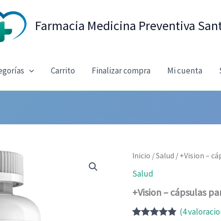
Farmacia Medicina Preventiva San
egorías
Carrito
Finalizar compra
Mi cuenta
Inicio
/
Salud
/ +Vision – cá
Salud
+Vision – cápsulas par
(
4
valoracio