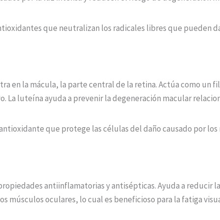
ioxidantes que neutralizan los radicales libres que pueden dañ
ra en la mácula, la parte central de la retina. Actúa como un fi
vo. La luteína ayuda a prevenir la degeneración macular relacion
ntioxidante que protege las células del daño causado por los r
ropiedades antiinflamatorias y antisépticas. Ayuda a reducir la 
los músculos oculares, lo cual es beneficioso para la fatiga visua