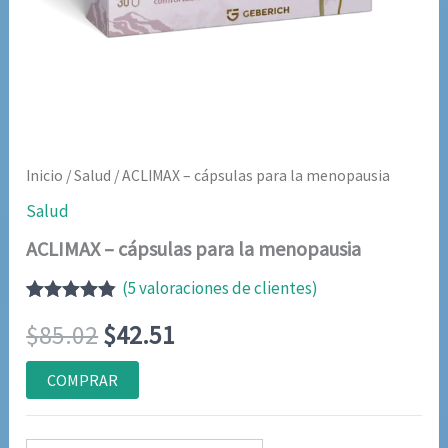
Inicio
/
Salud
/ ACLIMAX – cápsulas para la menopausia
Salud
ACLIMAX – cápsulas para la menopausia
(
5
valoraciones de clientes)
Valorado
5
El
El
$
85.02
$
42.51
con
4.80
de
5 en base
a
precio
precio
COMPRAR
valoraciones
de clientes
original
actual