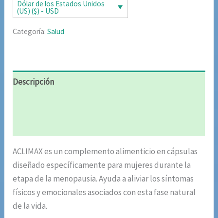
era:
es:
Dólar de los Estados Unidos
(US) ($) - USD
$85.02.
$42.51.
Categoría:
Salud
Descripción
Información adicional
Valoraciones (5)
ACLIMAX es un complemento alimenticio en cápsulas
diseñado específicamente para mujeres durante la
etapa de la menopausia. Ayuda a aliviar los síntomas
físicos y emocionales asociados con esta fase natural
de la vida.