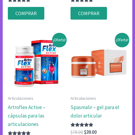
Valorado
Valorado
con
con
COMPRAR
COMPRAR
4.83
4.75
de 5
de 5
¡Oferta!
¡Oferta!
Articulaciones
Articulaciones
Artroflex Active –
Spasmalir – gel para el
cápsulas para las
dolor articular
articulaciones
Valorado
El
El
$
78.00
$
39.00