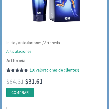
Inicio
/
Articulaciones
/ Arthrovia
Articulaciones
Arthrovia
(
10
valoraciones de clientes)
Valorado
9
El
El
$
64.31
$
31.61
con
5.00
de
5 en base a
valoraciones
precio
precio
COMPRAR
de clientes
original
actual