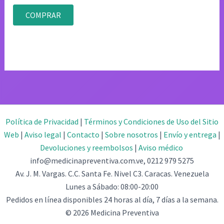
Valorado
con
COMPRAR
4.83
de 5
Política de Privacidad
|
Términos y Condiciones de Uso del Sitio
Web
|
Aviso legal
|
Contacto
|
Sobre nosotros
|
Envío y entrega
|
Devoluciones y reembolsos
|
Aviso médico
info@medicinapreventiva.com.ve, 0212 979 5275
Av. J. M. Vargas. C.C. Santa Fe. Nivel C3. Caracas. Venezuela
Lunes a Sábado: 08:00-20:00
Pedidos en línea disponibles 24 horas al día, 7 días a la semana.
© 2026 Medicina Preventiva