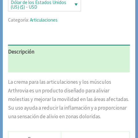
era:
es:
Dólar de los Estados Unidos
(US) ($) - USD
$64.31.
$31.61.
Categoría:
Articulaciones
Descripción
Valoraciones (10)
La crema para las articulaciones y los músculos
Arthrovia es un producto diseñado para aliviar
molestias y mejorar la movilidad en las áreas afectadas.
Su uso ayuda a reducir la inflamación y a proporcionar
una sensación de alivio en zonas doloridas.