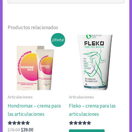
Productos relacionados
¡Oferta!
Articulaciones
Articulaciones
Hondromax – crema para
Fleko – crema para las
las articulaciones
articulaciones
Valorado
El
El
Valorado
$
78.00
$
39.00