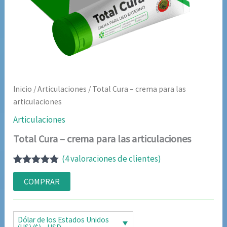
Inicio
/
Articulaciones
/ Total Cura – crema para las
articulaciones
Articulaciones
Total Cura – crema para las articulaciones
(
4
valoraciones de clientes)
Valorado
4
con
4.75
de
COMPRAR
5 en base
a
valoraciones
de clientes
Dólar de los Estados Unidos