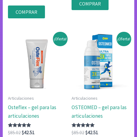
con
con
precio
precio
COMPRAR
4.75
4.75
original
actual
de 5
de 5
COMPRAR
era:
es:
$78.00.
$39.00.
¡Oferta!
¡Oferta!
Articulaciones
Articulaciones
Osteflex – gel para las
OSTEOMED – gel para las
articulaciones
articulaciones
Valorado
El
El
Valorado
El
El
$
85.02
$
42.51
$
85.02
$
42.51
con
con