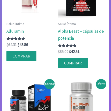
Salud íntima
Salud íntima
Alluramin
Alpha Beast – cápsulas de
potencia
Valorado
El
El
$
64.31
$
48.86
con
precio
precio
4.80
Valorado
El
El
$
85.02
$
42.51
original
actual
de 5
con
COMPRAR
precio
precio
4.75
era:
es:
original
actual
de 5
COMPRAR
$64.31.
$48.86.
era:
es:
$85.02.
$42.51.
¡Oferta!
¡Oferta!