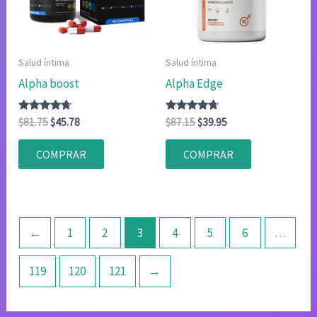
Salud íntima
Salud íntima
Alpha boost
Alpha Edge
Valorado
El
El
Valorado
El
El
$
81.75
$
45.78
$
87.15
$
39.95
con
con
precio
precio
precio
precio
4.50
4.50
original
actual
original
actual
de 5
de 5
COMPRAR
COMPRAR
era:
es:
era:
es:
$81.75.
$45.78.
$87.15.
$39.95.
←
1
2
3
4
5
6
…
119
120
121
→