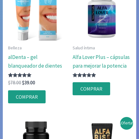
Belleza
Salud íntima
alDenta – gel
Alfa Lover Plus – cápsulas
blanqueador de dientes
para mejorar la potencia
Valorado
El
El
Valorado
$
78.00
$
39.00
con
con
precio
precio
COMPRAR
4.83
4.80
original
actual
de 5
de 5
COMPRAR
era:
es:
$78.00.
$39.00.
¡Oferta!