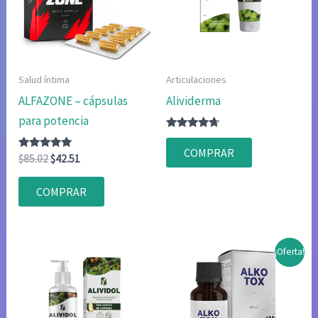
Salud íntima
Articulaciones
ALFAZONE – cápsulas
Alividerma
para potencia
Valorado
con
COMPRAR
Valorado
El
El
4.50
$
85.02
$
42.51
con
de 5
precio
precio
4.83
original
actual
de 5
COMPRAR
era:
es:
$85.02.
$42.51.
¡Oferta!