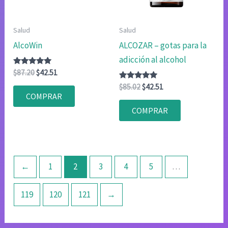
Salud
Salud
AlcoWin
ALCOZAR – gotas para la
adicción al alcohol
Valorado
El
El
$
87.20
$
42.51
con
precio
precio
4.83
Valorado
El
El
$
85.02
$
42.51
original
actual
de 5
con
COMPRAR
precio
precio
4.80
era:
es:
original
actual
de 5
COMPRAR
$87.20.
$42.51.
era:
es:
$85.02.
$42.51.
←
1
2
3
4
5
…
119
120
121
→