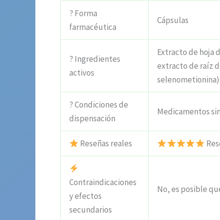
? Forma
Cápsulas
farmacéutica
Extracto de hoja d
? Ingredientes
extracto de raíz d
activos
selenometionina)
? Condiciones de
Medicamentos sin
dispensación
Reseñas reales
Rese
Contraindicaciones
No, es posible que
y efectos
secundarios