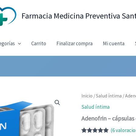
Farmacia Medicina Preventiva San
egorías
Carrito
Finalizar compra
Mi cuenta
Inicio
/
Salud íntima
/ Aden
Salud íntima
Adenofrin – cápsulas
(
6
valoracio