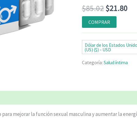
Valorado
6
El
El
$
85.02
$
21.80
con
4.83
de
5 en base
a
precio
pr
COMPRAR
valoraciones
de clientes
original
ac
era:
es:
Dólar de los Estados Unid
(US) ($) - USD
$85.02.
$2
Categoría:
Salud íntima
ciones (6)
para mejorar la función sexual masculina y aumentar la energía