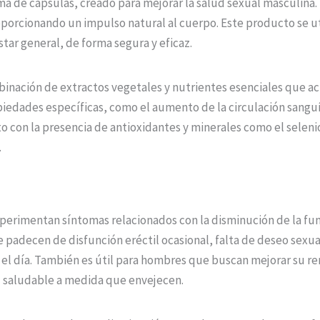
a de cápsulas, creado para mejorar la salud sexual masculina.
 proporcionando un impulso natural al cuerpo. Este producto se
star general, de forma segura y eficaz.
binación de extractos vegetales y nutrientes esenciales que a
piedades específicas, como el aumento de la circulación sanguí
unto con la presencia de antioxidantes y minerales como el selen
.
erimentan síntomas relacionados con la disminución de la funci
adecen de disfunción eréctil ocasional, falta de deseo sexual,
el día. También es útil para hombres que buscan mejorar su re
 saludable a medida que envejecen.