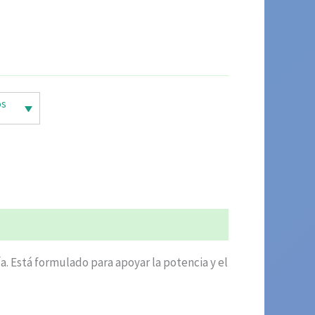
ecio
tual
os
1.80.
. Está formulado para apoyar la potencia y el