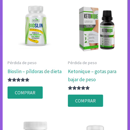
Pérdida de peso
Pérdida de peso
Bioslin – píldoras de dieta
Ketonique – gotas para
bajar de peso
Valorado
con
COMPRAR
4.80
Valorado
de 5
con
COMPRAR
4.75
de 5