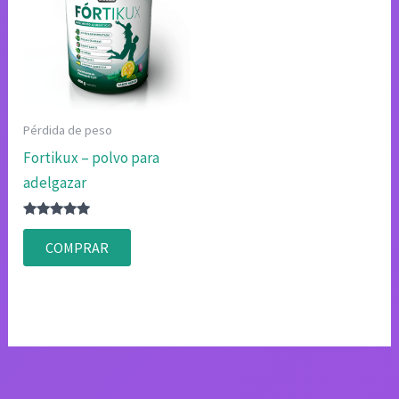
Pérdida de peso
Fortikux – polvo para
adelgazar
Valorado
con
COMPRAR
4.83
de 5