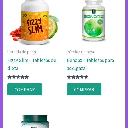
Pérdida de peso
Pérdida de peso
Fizzy Slim – tabletas de
Bendax – tabletas para
dieta
adelgazar
Valorado
Valorado
con
con
COMPRAR
COMPRAR
4.80
4.80
de 5
de 5