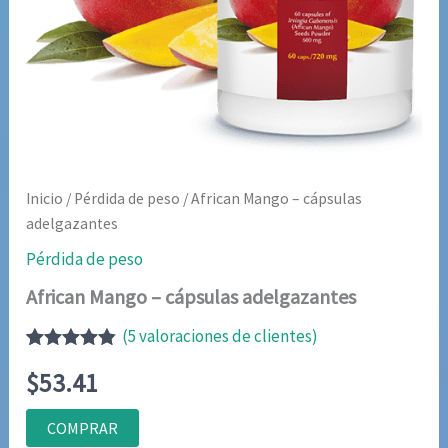
Inicio
/
Pérdida de peso
/ African Mango – cápsulas
adelgazantes
Pérdida de peso
African Mango – cápsulas adelgazantes
(
5
valoraciones de clientes)
Valorado
5
$
53.41
con
4.80
de
5 en base
a
COMPRAR
valoraciones
de clientes