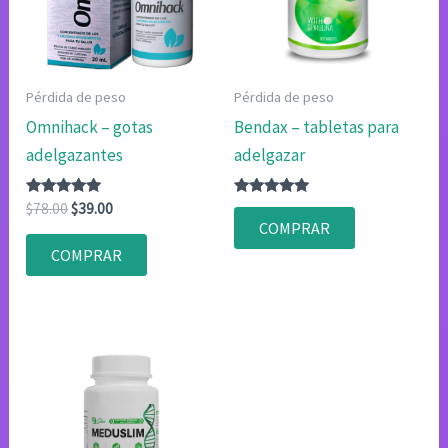
Pérdida de peso
Pérdida de peso
Omnihack – gotas
Bendax – tabletas para
adelgazantes
adelgazar
Valorado
El
El
Valorado
$
78.00
$
39.00
con
con
precio
precio
COMPRAR
4.80
4.80
original
actual
de 5
de 5
COMPRAR
era:
es:
$78.00.
$39.00.