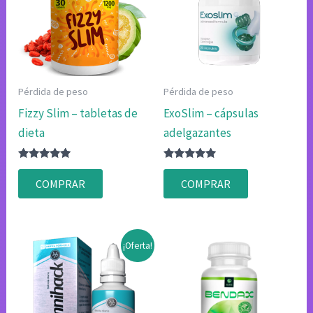
Pérdida de peso
Pérdida de peso
Fizzy Slim – tabletas de
ExoSlim – cápsulas
dieta
adelgazantes
Valorado
Valorado
con
con
COMPRAR
COMPRAR
4.80
4.75
de 5
de 5
¡Oferta!