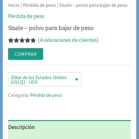
Inicio
/
Pérdida de peso
/ Sisale – polvo para bajar de peso
Pérdida de peso
Sisale – polvo para bajar de peso
(
4
valoraciones de clientes)
Valorado
4
con
4.75
de
COMPRAR
5 en base
a
valoraciones
de clientes
Dólar de los Estados Unidos
(US) ($) - USD
Categoría:
Pérdida de peso
Descripción