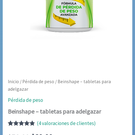
Inicio
/
Pérdida de peso
/ Beinshape – tabletas para
adelgazar
Pérdida de peso
Beinshape – tabletas para adelgazar
(
4
valoraciones de clientes)
Valorado
4