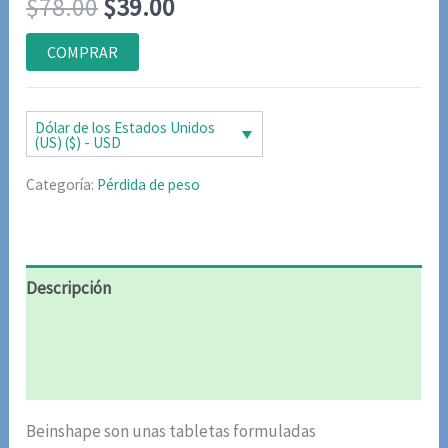
El
El
$
78.00
$
39.00
con
4.75
de
5 en base
a
precio
precio
COMPRAR
valoraciones
de clientes
original
actual
era:
es:
Dólar de los Estados Unidos
(US) ($) - USD
$78.00.
$39.00.
Categoría:
Pérdida de peso
Descripción
Información adicional
Valoraciones (4)
Beinshape son unas tabletas formuladas