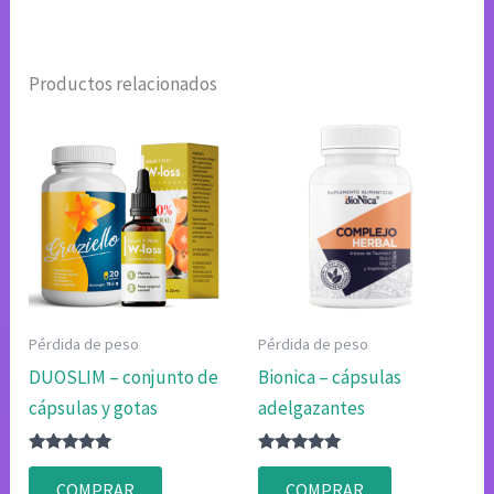
Productos relacionados
Pérdida de peso
Pérdida de peso
DUOSLIM – conjunto de
Bionica – cápsulas
cápsulas y gotas
adelgazantes
Valorado
Valorado
con
con
COMPRAR
COMPRAR