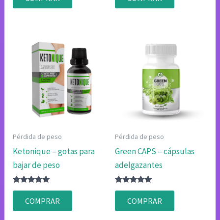
4.75
4.83
de 5
de 5
Pérdida de peso
Pérdida de peso
Ketonique – gotas para
Green CAPS – cápsulas
bajar de peso
adelgazantes
Valorado
Valorado
con
con
COMPRAR
COMPRAR
4.75
4.83
de 5
de 5