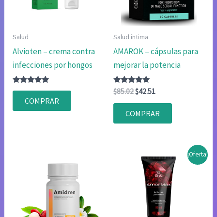
Salud
Salud íntima
Alvioten – crema contra
AMAROK – cápsulas para
infecciones por hongos
mejorar la potencia
Valorado
Valorado
El
El
$
85.02
$
42.51
con
con
precio
precio
COMPRAR
4.75
4.75
original
actual
de 5
de 5
COMPRAR
era:
es:
$85.02.
$42.51.
¡Oferta!