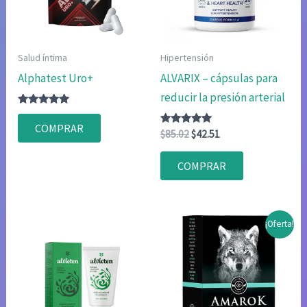
Salud íntima
Hipertensión
Alphatest Uro+
ALVARIX – cápsulas para
reducir la presión arterial
Valorado
con
COMPRAR
5.00
Valorado
El
El
$
85.02
$
42.51
de 5
con
precio
precio
4.75
original
actual
de 5
COMPRAR
era:
es:
$85.02.
$42.51.
¡Oferta!