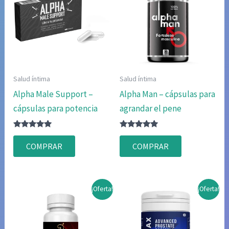
Salud íntima
Salud íntima
Alpha Male Support –
Alpha Man – cápsulas para
cápsulas para potencia
agrandar el pene
Valorado
Valorado
con
con
COMPRAR
COMPRAR
4.75
4.80
de 5
de 5
¡Oferta!
¡Oferta!