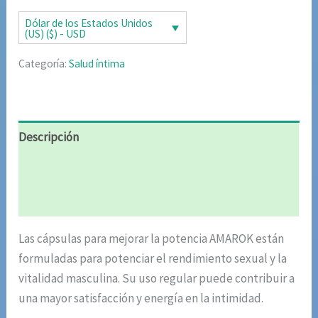
era:
es:
Dólar de los Estados Unidos
(US) ($) - USD
$85.02.
$42.51.
Categoría:
Salud íntima
Descripción
Información adicional
Valoraciones (4)
Las cápsulas para mejorar la potencia AMAROK están
formuladas para potenciar el rendimiento sexual y la
vitalidad masculina. Su uso regular puede contribuir a
una mayor satisfacción y energía en la intimidad.