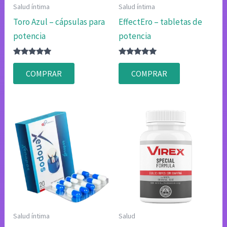
Salud íntima
Salud íntima
Toro Azul – cápsulas para
EffectEro – tabletas de
potencia
potencia
Valorado
Valorado
con
con
COMPRAR
COMPRAR
4.80
4.80
de 5
de 5
Salud íntima
Salud