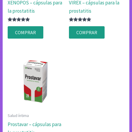
XENOPOS – cápsulas para
VIREX – cápsulas para la
la prostatitis
prostatitis
Valorado
Valorado
con
con
COMPRAR
COMPRAR
4.83
4.75
de 5
de 5
Salud íntima
Prostavar – cápsulas para