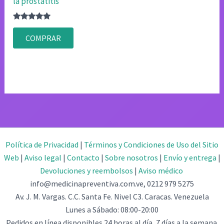
la prostatitis
Valorado
con
COMPRAR
4.83
de 5
Política de Privacidad
|
Términos y Condiciones de Uso del Sitio
Web
|
Aviso legal
|
Contacto
|
Sobre nosotros
|
Envío y entrega
|
Devoluciones y reembolsos
|
Aviso médico
info@medicinapreventiva.com.ve, 0212 979 5275
Av. J. M. Vargas. C.C. Santa Fe. Nivel C3. Caracas. Venezuela
Lunes a Sábado: 08:00-20:00
Pedidos en línea disponibles 24 horas al día, 7 días a la semana.