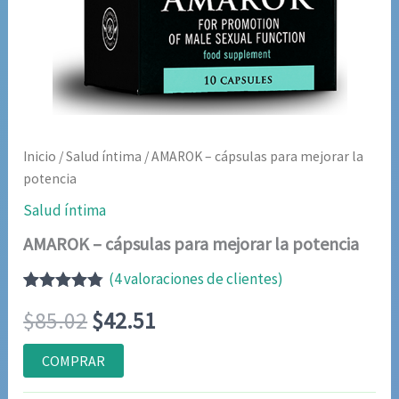
Inicio
/
Salud íntima
/ AMAROK – cápsulas para mejorar la
potencia
Salud íntima
AMAROK – cápsulas para mejorar la potencia
(
4
valoraciones de clientes)
Valorado
4
El
El
$
85.02
$
42.51
con
4.75
de
5 en base
a
precio
precio
COMPRAR
valoraciones
de clientes
original
actual