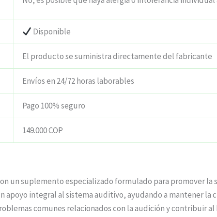
No, es posible que haya alergia o intolerancia individual 
Disponible
El producto se suministra directamente del fabricante
Envíos en 24/72 horas laborables
Pago 100% seguro
149.000 COP
son un suplemento especializado formulado para promover la sal
n apoyo integral al sistema auditivo, ayudando a mantener la c
problemas comunes relacionados con la audición y contribuir al 