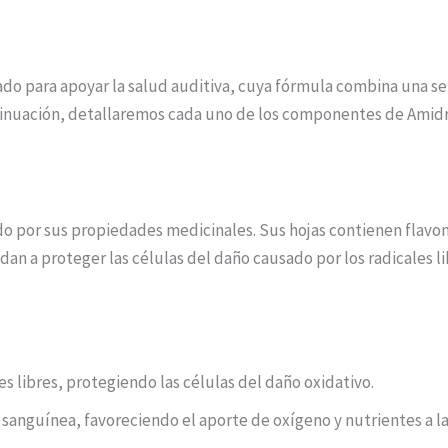
o para apoyar la salud auditiva, cuya fórmula combina una se
tinuación, detallaremos cada uno de los componentes de Amidren
ido por sus propiedades medicinales. Sus hojas contienen flav
n a proteger las células del daño causado por los radicales li
es libres, protegiendo las células del daño oxidativo.
 sanguínea, favoreciendo el aporte de oxígeno y nutrientes a la