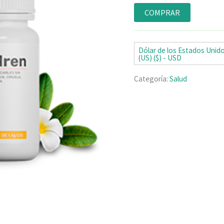
Valorado
4
con
4.75
de
COMPRAR
5 en base
a
valoraciones
de clientes
Dólar de los Estados Unid
(US) ($) - USD
Categoría:
Salud