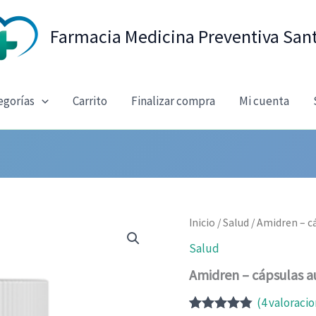
Farmacia Medicina Preventiva San
egorías
Carrito
Finalizar compra
Mi cuenta
Inicio
/
Salud
/ Amidren – c
Salud
Amidren – cápsulas au
(
4
valoracio