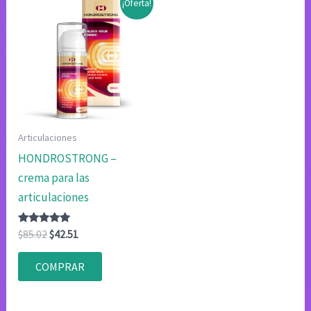
¡Oferta!
Articulaciones
HONDROSTRONG –
crema para las
articulaciones
Valorado
El
El
$
85.02
$
42.51
con
precio
precio
4.75
original
actual
de 5
COMPRAR
era:
es:
$85.02.
$42.51.