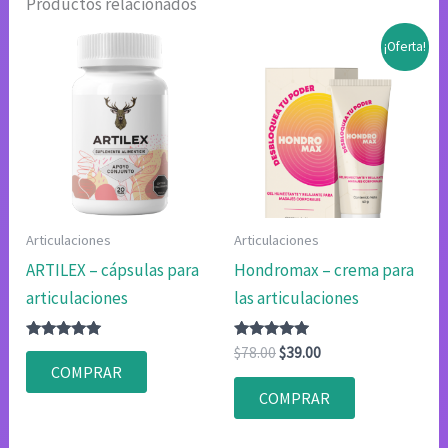
Productos relacionados
¡Oferta!
Articulaciones
Articulaciones
ARTILEX – cápsulas para
Hondromax – crema para
articulaciones
las articulaciones
Valorado
Valorado
El
El
$
78.00
$
39.00
con
con
precio
precio
COMPRAR
4.80
4.75
original
actual
de 5
de 5
COMPRAR
era:
es:
$78.00.
$39.00.