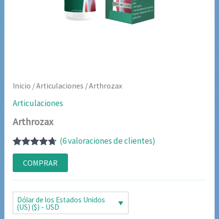
Inicio
/
Articulaciones
/ Arthrozax
Articulaciones
Arthrozax
(
6
valoraciones de clientes)
Valorado
5
con
4.60
de
COMPRAR
5 en base
a
valoraciones
de
Dólar de los Estados Unidos
clientes
(US) ($) - USD