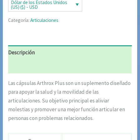
era:
es:
Dólar de los Estados Unidos
(US) ($) - USD
$304
$152
Categoría:
Articulaciones
982.00.
491.00.
Descripción
Valoraciones (7)
Las cápsulas Arthrox Plus son un suplemento diseñado
para apoyar la salud y la movilidad de las
articulaciones. Su objetivo principal es aliviar
molestias y promover una mejor función articular en
personas con problemas relacionados.