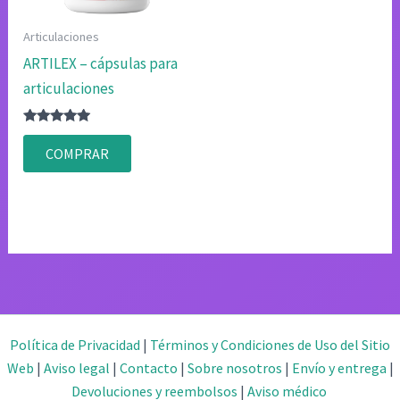
Articulaciones
ARTILEX – cápsulas para
articulaciones
Valorado
con
COMPRAR
4.80
de 5
Política de Privacidad
|
Términos y Condiciones de Uso del Sitio
Web
|
Aviso legal
|
Contacto
|
Sobre nosotros
|
Envío y entrega
|
Devoluciones y reembolsos
|
Aviso médico