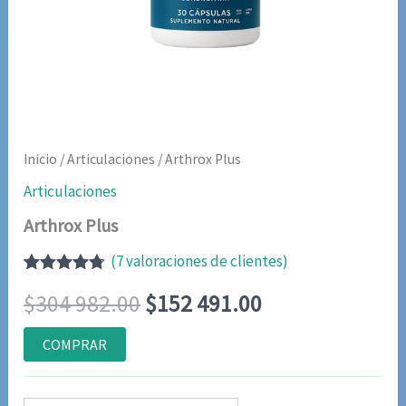
Inicio
/
Articulaciones
/ Arthrox Plus
Articulaciones
Arthrox Plus
(
7
valoraciones de clientes)
Valorado
6
El
El
$
304 982.00
$
152 491.00
con
4.67
de
5 en base
a
precio
precio
COMPRAR
valoraciones
de
original
actual
clientes