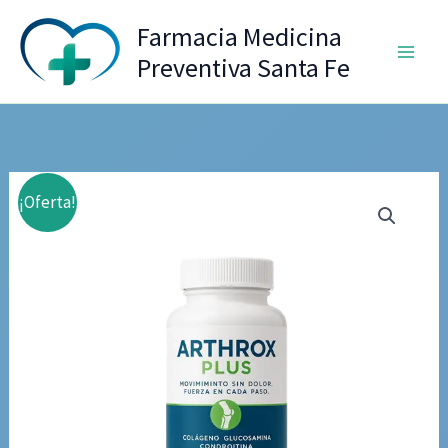
Ir
Farmacia Medicina
al
Preventiva Santa Fe
contenido
¡Oferta!