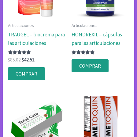
Articulaciones
Articulaciones
TRAUGEL – biocrema para
HONDREXIL – cápsulas
las articulaciones
para las articulaciones
Valorado
El
El
Valorado
$
85.02
$
42.51
con
con
precio
precio
COMPRAR
4.75
4.83
original
actual
de 5
de 5
COMPRAR
era:
es:
$85.02.
$42.51.