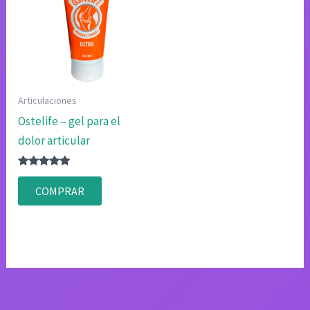
Articulaciones
Ostelife – gel para el
dolor articular
Valorado
con
COMPRAR
4.75
de 5