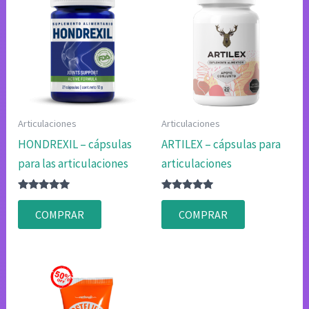
Articulaciones
Articulaciones
HONDREXIL – cápsulas
ARTILEX – cápsulas para
para las articulaciones
articulaciones
Valorado
Valorado
con
con
COMPRAR
COMPRAR
4.83
4.80
de 5
de 5