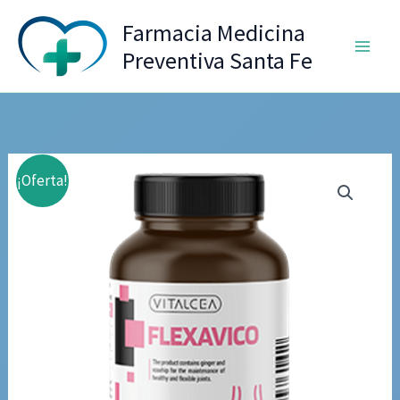
Ir
Farmacia Medicina
al
Preventiva Santa Fe
contenido
¡Oferta!