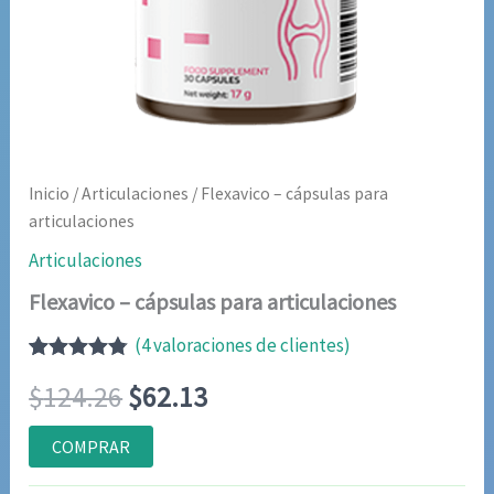
Inicio
/
Articulaciones
/ Flexavico – cápsulas para
articulaciones
Articulaciones
Flexavico – cápsulas para articulaciones
(
4
valoraciones de clientes)
Valorado
4
El
El
$
124.26
$
62.13
con
4.75
de
5 en base
a
precio
precio
COMPRAR
valoraciones
de clientes
original
actual