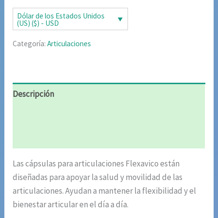
era:
es:
Dólar de los Estados Unidos
(US) ($) - USD
$124.26.
$62.13.
Categoría:
Articulaciones
Descripción
Información adicional
Valoraciones (4)
Las cápsulas para articulaciones Flexavico están
diseñadas para apoyar la salud y movilidad de las
articulaciones. Ayudan a mantener la flexibilidad y el
bienestar articular en el día a día.