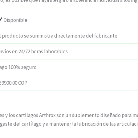
o, es posible que haya alergia o intolerancia individual a los in
Disponible
l producto se suministra directamente del fabricante
nvíos en 24/72 horas laborables
ago 100% seguro
39900.00 COP
es y los cartílagos Arthrox son un suplemento diseñado para mejo
gaste del cartílago y a mantener la lubricación de las articula