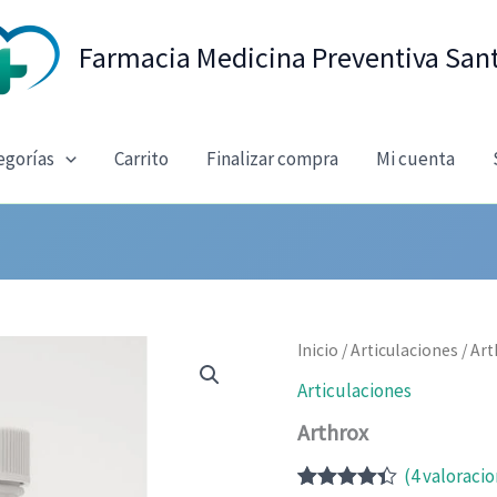
Farmacia Medicina Preventiva San
egorías
Carrito
Finalizar compra
Mi cuenta
Inicio
/
Articulaciones
/ Art
Articulaciones
Arthrox
(
4
valoracio