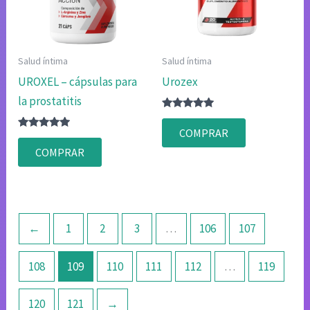
Salud íntima
Salud íntima
UROXEL – cápsulas para
Urozex
la prostatitis
Valorado
con
COMPRAR
Valorado
4.80
con
de 5
COMPRAR
4.75
de 5
←
1
2
3
…
106
107
108
109
110
111
112
…
119
120
121
→