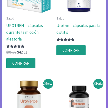
Salud
Salud
UROTREN – cápsulas
Urotrin – cápsulas para la
durante la micción
cistitis
aleatoria
Valorado
con
COMPRAR
Valorado
El
El
4.75
$
85.02
$
42.51
con
de 5
precio
precio
4.75
original
actual
de 5
COMPRAR
era:
es:
$85.02.
$42.51.
¡Oferta!
¡Oferta!