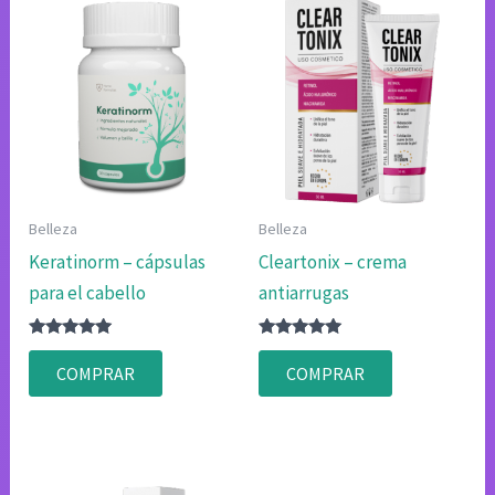
Belleza
Belleza
Keratinorm – cápsulas
Cleartonix – crema
para el cabello
antiarrugas
Valorado
Valorado
con
con
COMPRAR
COMPRAR
4.80
4.83
de 5
de 5