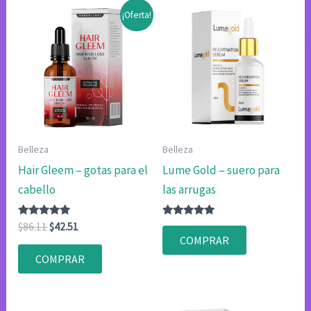
¡Oferta!
Belleza
Belleza
Hair Gleem – gotas para el
Lume Gold – suero para
cabello
las arrugas
Valorado
El
El
Valorado
$
86.11
$
42.51
con
con
precio
precio
COMPRAR
4.75
4.75
original
actual
de 5
de 5
COMPRAR
era:
es:
$86.11.
$42.51.