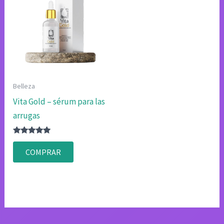
Belleza
Vita Gold – sérum para las
arrugas
Valorado
con
COMPRAR
4.83
de 5