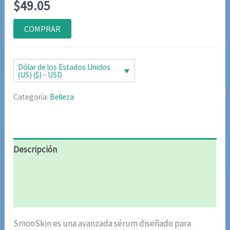
$
49.05
con
4.83
de
5 en base
a
COMPRAR
valoraciones
de clientes
Dólar de los Estados Unidos
(US) ($) - USD
Categoría:
Belleza
Descripción
Información adicional
Valoraciones (6)
SmooSkin es una avanzada sérum diseñado para