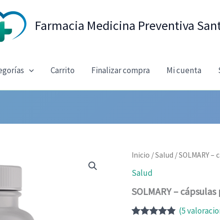
Farmacia Medicina Preventiva San
egorías
Carrito
Finalizar compra
Mi cuenta
Inicio
/
Salud
/ SOLMARY – cá
Salud
SOLMARY – cápsulas pa
(
5
valoracio