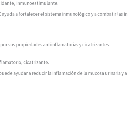
xidante, inmunoestimulante.
a C ayuda a fortalecer el sistema inmunológico y a combatir las i
 por sus propiedades antiinflamatorias y cicatrizantes.
lamatorio, cicatrizante.
ra puede ayudar a reducir la inflamación de la mucosa urinaria y 