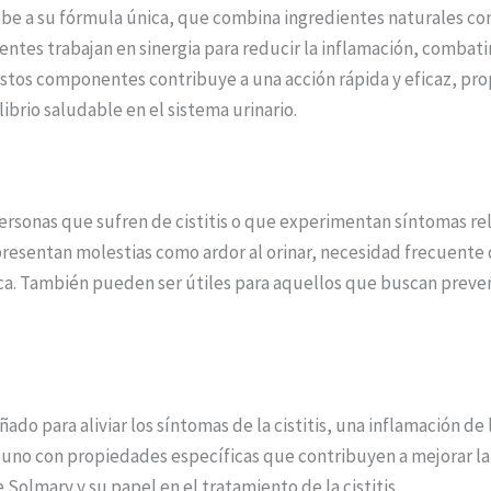
ebe a su fórmula única, que combina ingredientes naturales co
dientes trabajan en sinergia para reducir la inflamación, combati
tos componentes contribuye a una acción rápida y eficaz, propo
ibrio saludable en el sistema urinario.
rsonas que sufren de cistitis o que experimentan síntomas rela
entan molestias como ardor al orinar, necesidad frecuente de 
ca. También pueden ser útiles para aquellos que buscan preveni
o para aliviar los síntomas de la cistitis, una inflamación de l
uno con propiedades específicas que contribuyen a mejorar la s
olmary y su papel en el tratamiento de la cistitis.