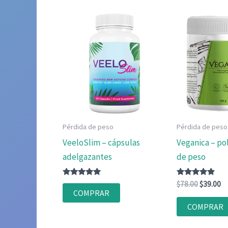
Pérdida de peso
Pérdida de peso
VeeloSlim – cápsulas
Veganica – pol
adelgazantes
de peso
Valorado
Valorado
El
El
$
78.00
$
39.00
con
con
COMPRAR
precio
pr
4.75
4.75
original
ac
de 5
de 5
COMPRAR
era:
es
$78.00.
$3