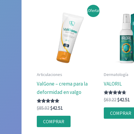
¡Oferta!
Articulaciones
Dermatología
ValGone – crema para la
VALORIL
deformidad en valgo
Valorado
El
El
$
63.22
$
42.51
con
precio
pr
Valorado
El
El
4.56
$
85.02
$
42.51
original
ac
con
de 5
COMPRAR
precio
precio
4.80
era:
es
original
actual
de 5
COMPRAR
$63.22.
$4
era:
es:
$85.02.
$42.51.