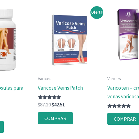
¡Oferta!
Varices
Varices
psulas para
Varicose Veins Patch
Varicoten – c
venas varicosa
Valorado
El
El
$
87.20
$
42.51
con
precio
precio
4.86
Valorado
original
actual
de 5
con
COMPRAR
COMPRAR
4.83
era:
es:
de 5
$87.20.
$42.51.