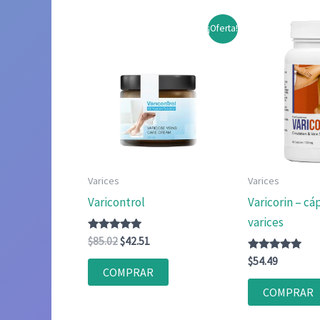
¡Oferta!
Varices
Varices
Varicontrol
Varicorin – cá
varices
Valorado
El
El
$
85.02
$
42.51
con
precio
precio
5.00
Valorado
$
54.49
original
actual
de 5
con
COMPRAR
4.83
era:
es:
de 5
COMPRAR
$85.02.
$42.51.