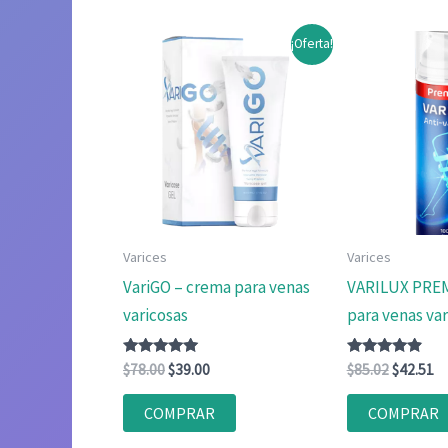
¡Oferta!
Varices
Varices
VariGO – crema para venas
VARILUX PRE
varicosas
para venas var
Valorado
El
El
Valorado
El
El
$
78.00
$
39.00
$
85.02
$
42.51
con
con
precio
precio
precio
pr
4.83
4.75
original
actual
original
ac
de 5
de 5
COMPRAR
COMPRAR
era:
es:
era:
es
$78.00.
$39.00.
$85.02.
$4