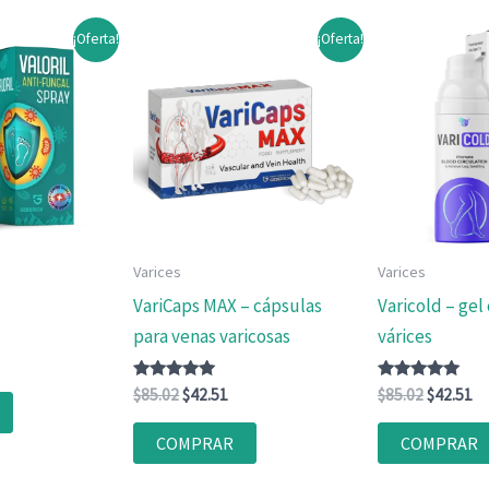
¡Oferta!
¡Oferta!
Varices
Varices
VariCaps MAX – cápsulas
Varicold – gel 
para venas varicosas
várices
ecio
Valorado
El
El
Valorado
El
El
$
85.02
$
42.51
$
85.02
$
42.51
tual
con
con
precio
precio
precio
pr
4.83
4.83
:
original
actual
original
ac
de 5
de 5
COMPRAR
COMPRAR
2.51.
era:
es:
era:
es
$85.02.
$42.51.
$85.02.
$4