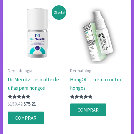
¡Oferta!
Dermatología
Dermatología
Dr. Merritz – esmalte de
HongOff – crema contra
uñas para hongos
hongos
Valorado
El
El
Valorado
$
150.42
$
75.21
con
con
precio
precio
COMPRAR
4.83
4.75
original
actual
de 5
de 5
COMPRAR
era:
es:
$150.42.
$75.21.