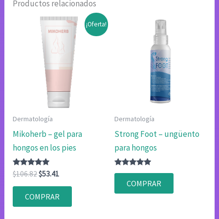
Productos relacionados
¡Oferta!
Dermatología
Dermatología
Mikoherb – gel para
Strong Foot – ungüento
hongos en los pies
para hongos
Valorado
El
El
Valorado
$
106.82
$
53.41
con
con
precio
precio
COMPRAR
4.80
4.80
original
actual
de 5
de 5
COMPRAR
era:
es:
$106.82.
$53.41.