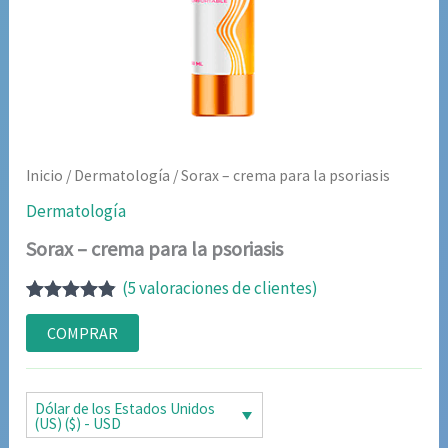
Inicio
/
Dermatología
/ Sorax – crema para la psoriasis
Dermatología
Sorax – crema para la psoriasis
(
5
valoraciones de clientes)
Valorado
5
con
4.80
de
COMPRAR
5 en base
a
valoraciones
de clientes
Dólar de los Estados Unidos
(US) ($) - USD