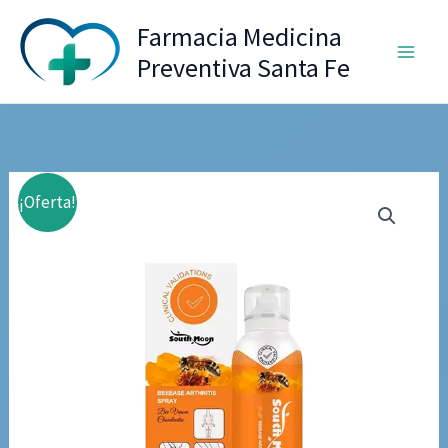
Ir
Farmacia Medicina
al
Preventiva Santa Fe
contenido
¡Oferta!