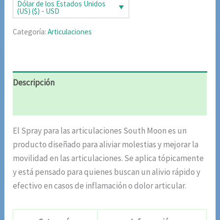
era:
es:
Dólar de los Estados Unidos
(US) ($) - USD
$87.20.
$42.51.
Categoría:
Articulaciones
Descripción
Valoraciones (4)
El Spray para las articulaciones South Moon es un
producto diseñado para aliviar molestias y mejorar la
movilidad en las articulaciones. Se aplica tópicamente
y está pensado para quienes buscan un alivio rápido y
efectivo en casos de inflamación o dolor articular.