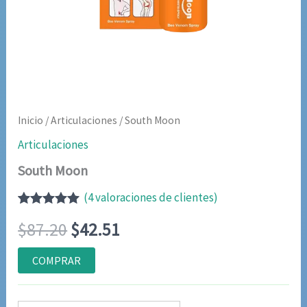
Inicio
/
Articulaciones
/ South Moon
Articulaciones
South Moon
(
4
valoraciones de clientes)
Valorado
3
El
El
$
87.20
$
42.51
con
5.00
de
5 en base a
valoraciones
precio
precio
COMPRAR
de clientes
original
actual