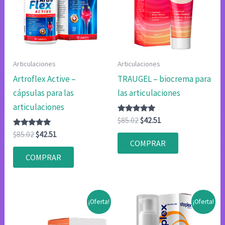
Articulaciones
Articulaciones
Artroflex Active –
TRAUGEL – biocrema para
cápsulas para las
las articulaciones
articulaciones
Valorado
El
El
$
85.02
$
42.51
con
precio
precio
Valorado
El
El
4.75
$
85.02
$
42.51
original
actual
con
de 5
COMPRAR
precio
precio
4.83
era:
es:
original
actual
de 5
COMPRAR
$85.02.
$42.51.
era:
es:
$85.02.
$42.51.
¡Oferta!
¡Oferta!