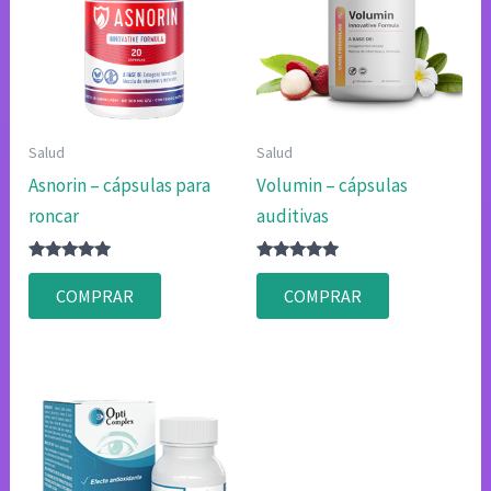
Salud
Salud
Asnorin – cápsulas para
Volumin – cápsulas
roncar
auditivas
Valorado
Valorado
con
con
COMPRAR
COMPRAR
4.80
4.83
de 5
de 5