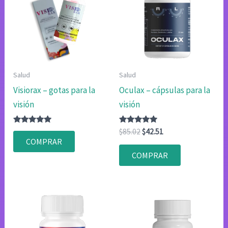
Salud
Salud
Visiorax – gotas para la
Oculax – cápsulas para la
visión
visión
Valorado
Valorado
El
El
$
85.02
$
42.51
con
con
precio
precio
COMPRAR
4.75
4.75
original
actual
de 5
de 5
COMPRAR
era:
es:
$85.02.
$42.51.