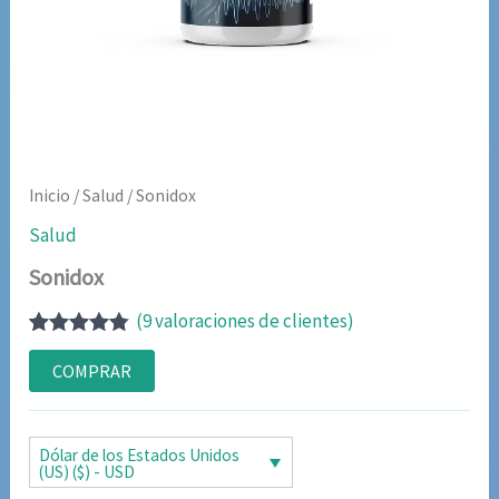
Inicio
/
Salud
/ Sonidox
Salud
Sonidox
(
9
valoraciones de clientes)
Valorado
8
con
4.75
de
COMPRAR
5 en base
a
valoraciones
de clientes
Dólar de los Estados Unidos
(US) ($) - USD