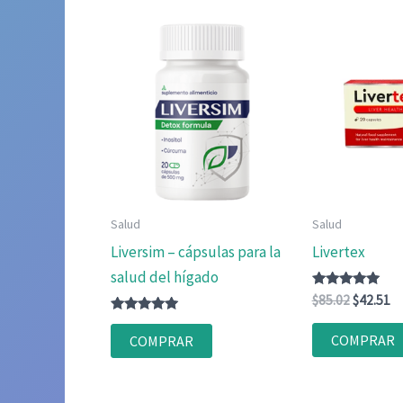
Salud
Salud
Liversim – cápsulas para la
Livertex
salud del hígado
Valorado
El
El
$
85.02
$
42.51
con
precio
pr
Valorado
4.88
original
ac
con
de 5
COMPRAR
COMPRAR
4.83
era:
es
de 5
$85.02.
$4