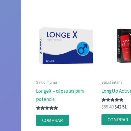
Salud íntima
Salud íntima
LongeX – cápsulas para
LongUp Activ
potencia
Valorado
El
El
$
65.40
$
42.51
con
precio
pr
Valorado
5.00
original
ac
con
de 5
COMPRAR
COMPRAR
4.80
era:
es
de 5
$65.40.
$4