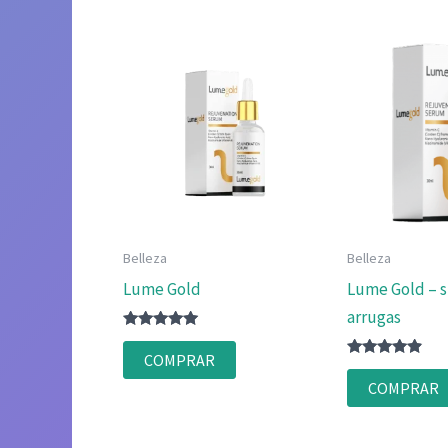
Belleza
Belleza
Lume Gold
Lume Gold – s
arrugas
Valorado
con
COMPRAR
5.00
Valorado
de 5
con
COMPRAR
4.75
de 5