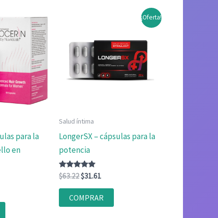
¡Oferta!
Salud íntima
ulas para la
LongerSX – cápsulas para la
llo en
potencia
Valorado
El
El
$
63.22
$
31.61
con
precio
precio
4.83
original
actual
de 5
COMPRAR
era:
es:
$63.22.
$31.61.