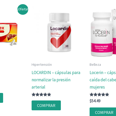
¡Oferta!
Hipertensión
Belleza
LOCARDIN – cápsulas para
Locerin – cáps
normalizar la presión
caída del cabe
arterial
mujeres
ecio
tual
Valorado
Valorado
:
$
54.49
con
con
COMPRAR
2.51.
4.75
4.83
de 5
de 5
COMPRAR