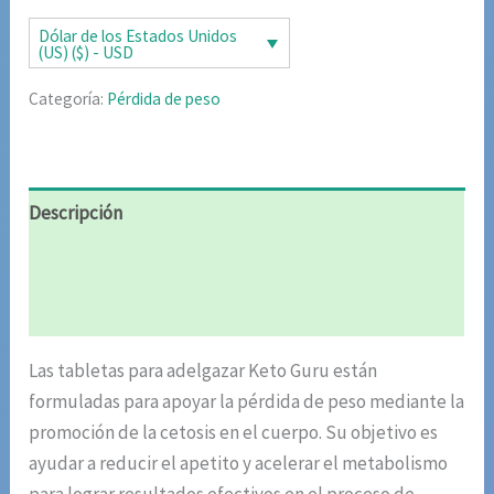
era:
es:
Dólar de los Estados Unidos
(US) ($) - USD
$106.82.
$53.41.
Categoría:
Pérdida de peso
Descripción
Información adicional
Valoraciones (4)
Las tabletas para adelgazar Keto Guru están
formuladas para apoyar la pérdida de peso mediante la
promoción de la cetosis en el cuerpo. Su objetivo es
ayudar a reducir el apetito y acelerar el metabolismo