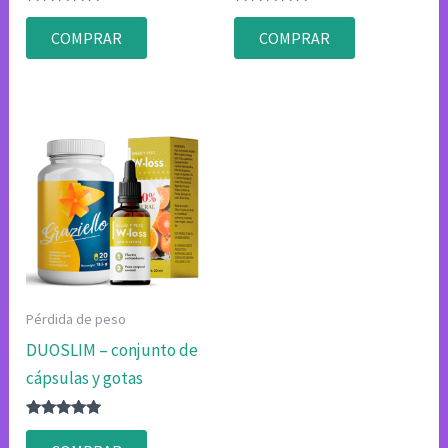
Valorado
Valorado
con
con
COMPRAR
COMPRAR
4.83
4.80
de 5
de 5
Pérdida de peso
DUOSLIM – conjunto de
cápsulas y gotas
Valorado
con