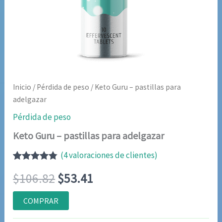
Inicio
/
Pérdida de peso
/ Keto Guru – pastillas para
adelgazar
Pérdida de peso
Keto Guru – pastillas para adelgazar
(
4
valoraciones de clientes)
Valorado
4
El
El
$
106.82
$
53.41
con
4.75
de
5 en base
a
precio
precio
COMPRAR
valoraciones
de clientes
original
actual