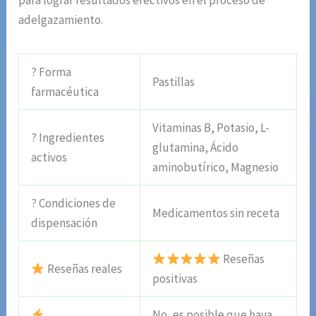
para lograr resultados efectivos en el proceso de
adelgazamiento.
? Forma
Pastillas
farmacéutica
Vitaminas B, Potasio, L-
? Ingredientes
glutamina, Ácido
activos
aminobutírico, Magnesio
? Condiciones de
Medicamentos sin receta
dispensación
Reseñas
Reseñas reales
positivas
No, es posible que haya