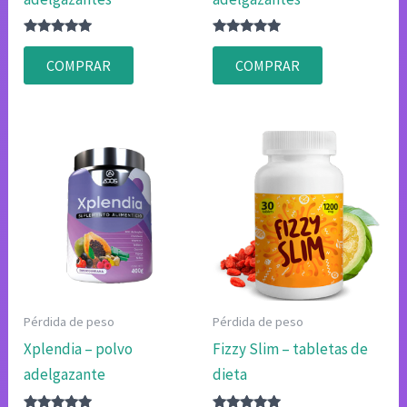
Valorado
Valorado
con
con
COMPRAR
COMPRAR
4.80
4.83
de 5
de 5
Pérdida de peso
Pérdida de peso
Xplendia – polvo
Fizzy Slim – tabletas de
adelgazante
dieta