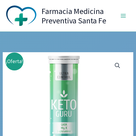
Ir
Farmacia Medicina
al
Preventiva Santa Fe
contenido
¡Oferta!